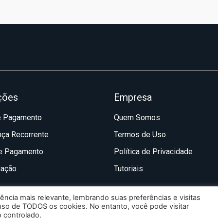
ções
Empresa
e Pagamento
Quem Somos
nça Recorrente
Termos de Uso
de Pagamento
Política de Privacidade
iação
Tutoriais
ncia mais relevante, lembrando suas preferências e visitas
 uso de TODOS os cookies. No entanto, você pode visitar
Switchpay Serviços Ltda - CNPJ 35.858.781/0001-34
 controlado.
Todos os direitos reservados © 2022