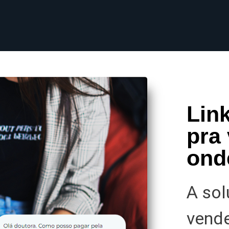
Lin
pra
ond
A sol
vende