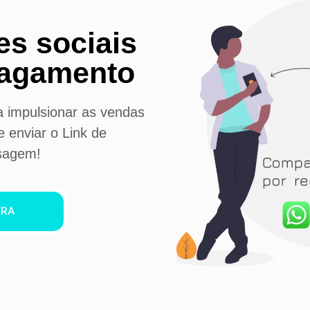
es sociais
Pagamento
ra impulsionar as vendas
 enviar o Link de
sagem!
ORA