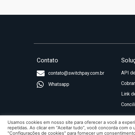
Contato
Solu
API d
contato@switchpay.com.br
Cobra
Whatsapp
Link 
Concil
Usamos cookies em nosso site para oferecer a você a experiê
repetidas. Ao clicar em “Aceitar tudo”, você concorda com o
"Configurações de cookies" para fornecer um consentimento